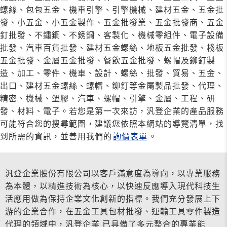
螺絲、包包五金、機車引擎、引擎機械、建材五金、五金批
發、小五金、小五金製作、五金批發業、五金批發商、五金
釘批發、不鏽鋼、不銹鋼、客製化、機械零組件、電子設備
批發、汽車百貨批發、建材五金螺絲、地板五金批發、棧板
五金批發、金屬五金批發、餐飲五金批發、螺帽及鉚釘製
造、加工、零件、機車、設計、螺絲、批發、貿易、五金、
出口、建材五金螺絲、螺帽、鉚釘等金屬製品批發、代理、
精密、機械、塑膠、汽車、螺帽、引擎、金屬、工程、研
發、材料、電子。若您是第一次來訪，汎登企業的產品服務
可能符合您的搜尋範圍，建議您依照本網站的導覽清單，找
到所需的資訊，並善用我們的
詢價表單
。
汎登企業股份有限公司以客戶滿意度為導向，以專業服務
為本體，以精進技術為核心，以快速反應導入現代科技生
活應用做為保持企業文化創新的指標。我們充分發展上下
游的企業合作，在五金工具包材批發、運輸工具零件製造
代理的領域中，汎登企業 已具備了多元整合的專業能